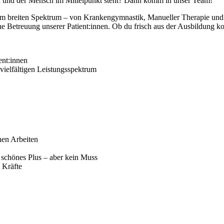
ird und der Mensch im Mittelpunkt steht? Dann komm in unser Team!
einem breiten Spektrum – von Krankengymnastik, Manueller Therapie
he Betreuung unserer Patient:innen. Ob du frisch aus der Ausbildung kom
ent:innen
ielfältigen Leistungsspektrum
hen Arbeiten
n schönes Plus – aber kein Muss
 Kräfte