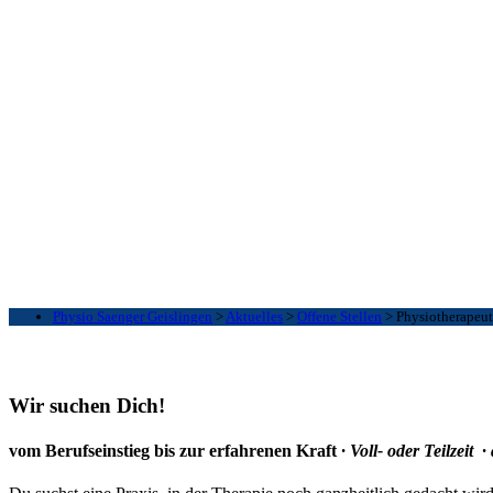
Physio Saenger Geislingen
>
Aktuelles
>
Offene Stellen
>
Physiotherapeut
Wir suchen Dich!
vom Berufseinstieg bis zur erfahrenen Kraft
·
Voll- oder Teilzeit ·