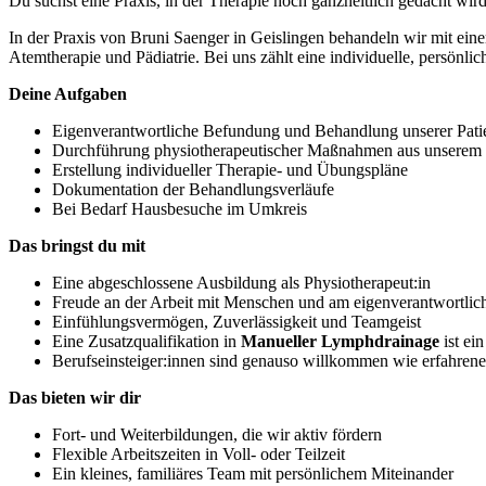
Du suchst eine Praxis, in der Therapie noch ganzheitlich gedacht w
In der Praxis von Bruni Saenger in Geislingen behandeln wir mit 
Atemtherapie und Pädiatrie. Bei uns zählt eine individuelle, persönlic
Deine Aufgaben
Eigenverantwortliche Befundung und Behandlung unserer Pati
Durchführung physiotherapeutischer Maßnahmen aus unserem v
Erstellung individueller Therapie- und Übungspläne
Dokumentation der Behandlungsverläufe
Bei Bedarf Hausbesuche im Umkreis
Das bringst du mit
Eine abgeschlossene Ausbildung als Physiotherapeut:in
Freude an der Arbeit mit Menschen und am eigenverantwortlic
Einfühlungsvermögen, Zuverlässigkeit und Teamgeist
Eine Zusatzqualifikation in
Manueller Lymphdrainage
ist ei
Berufseinsteiger:innen sind genauso willkommen wie erfahrene
Das bieten wir dir
Fort- und Weiterbildungen, die wir aktiv fördern
Flexible Arbeitszeiten in Voll- oder Teilzeit
Ein kleines, familiäres Team mit persönlichem Miteinander