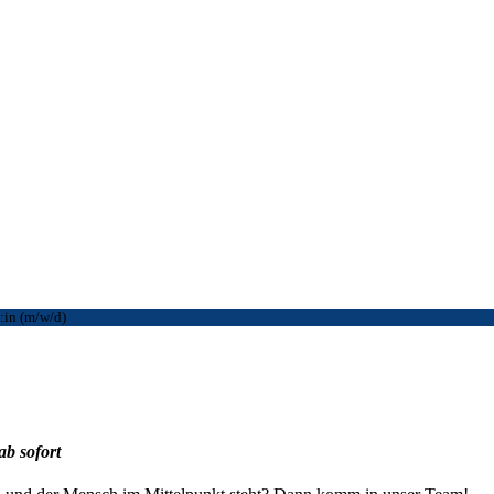
:in (m/w/d)
 ab sofort