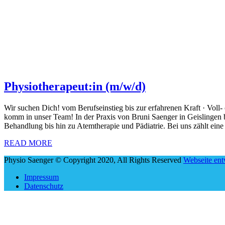
Physiotherapeut:in (m/w/d)
Wir suchen Dich! vom Berufseinstieg bis zur erfahrenen Kraft · Voll-
komm in unser Team! In der Praxis von Bruni Saenger in Geisling
Behandlung bis hin zu Atemtherapie und Pädiatrie. Bei uns zählt eine
READ MORE
Physio Saenger © Copyright 2020, All Rights Reserved
Webseite en
Impressum
Datenschutz